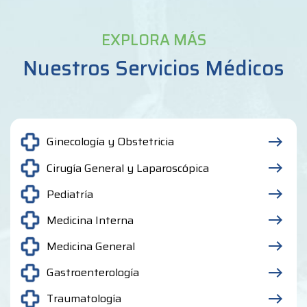
EXPLORA MÁS
Nuestros Servicios Médicos
Ginecología y Obstetricia
east
Cirugía General y Laparoscópica
east
Pediatría
east
Medicina Interna
east
Medicina General
east
Gastroenterología
east
Traumatología
east